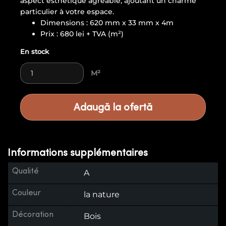
aspect esthétique agréable, ajoutant un charme
particulier à votre espace.
Dimensions : 620 mm x 33 mm x 4m
Prix : 680 lei + TVA (m²)
En stock
Panneau acoustique quantity
M²
Adaugă la ofertă
Informations supplémentaires
Qualité
A
Couleur
la nature
Décoration
Bois