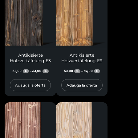
Antikisierte
Antikisierte
Holzvertäfelung E3
Holzvertäfelung E9
53,00
84,00
53,00
84,00
–
–
€
€
€
€
Adaugă la ofertă
Adaugă la ofertă