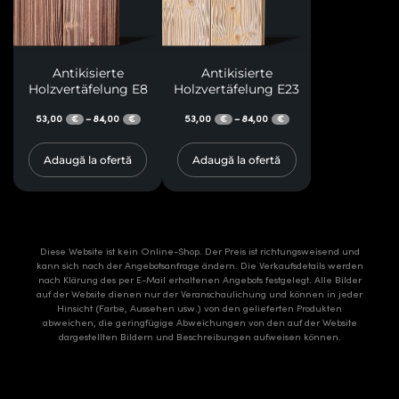
Antikisierte
Antikisierte
Holzvertäfelung E8
Holzvertäfelung E23
53,00
84,00
53,00
84,00
–
–
€
€
€
€
Adaugă la ofertă
Adaugă la ofertă
Diese Website ist kein Online-Shop. Der Preis ist richtungsweisend und
kann sich nach der Angebotsanfrage ändern. Die Verkaufsdetails werden
nach Klärung des per E-Mail erhaltenen Angebots festgelegt. Alle Bilder
auf der Website dienen nur der Veranschaulichung und können in jeder
Hinsicht (Farbe, Aussehen usw.) von den gelieferten Produkten
abweichen, die geringfügige Abweichungen von den auf der Website
dargestellten Bildern und Beschreibungen aufweisen können.