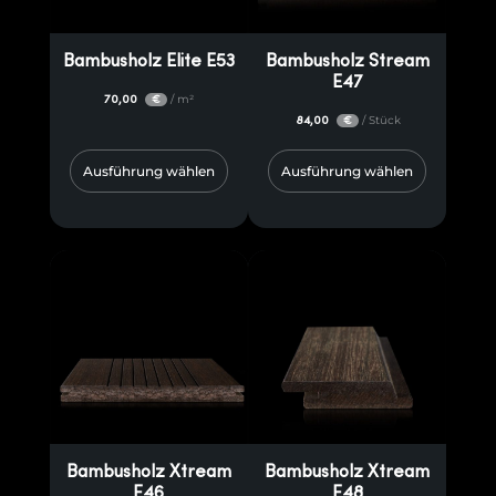
verschönern möchten.
Auf Enipau.ro finden Sie auch andere Produkte auf Holzbasis, wie z.B.
Bambusholz Elite E53
Bambusholz Stream
E47
Fassaden aus exotischem Holz, exotische Fußböden und
70,00
/ m²
€
Terrassendielen sowie Lamellen aus exotischem Holz und spezielle
84,00
/ Stück
€
Behandlungen, einschließlich Lacke und Schutzbeschichtungen. Wir
laden Sie ein, unsere Auswahl an Bambusholzplatten und ähnlichen
Ausführung wählen
Ausführung wählen
Produkten zu entdecken. Wählen Sie die Materialien, die Sie für Ihre
Projekte benötigen, und kontaktieren Sie uns für ein individuelles
Angebot!
Versand in ganz Europa
Wir sorgen für einen schnellen und sicheren Versand von
hochwertigen Bambusholzprodukten in ganz Europa. Ganz gleich, ob
Sie Bambusplatten, Fußböden oder dekorative Elemente benötigen,
unser effizientes Logistiknetzwerk garantiert eine sichere und
pünktliche Lieferung. Kontaktieren Sie uns für weitere Informationen
zu Versandoptionen und -kosten.
Bambusholz Xtream
Bambusholz Xtream
E46
E48