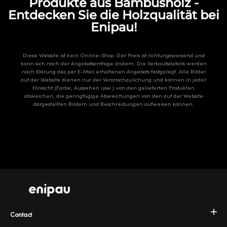
Produkte aus Bambusholz -
Entdecken Sie die Holzqualität bei
Enipau!
Diese Website ist kein Online-Shop. Der Preis ist richtungsweisend und
kann sich nach der Angebotsanfrage ändern. Die Verkaufsdetails werden
nach Klärung des per E-Mail erhaltenen Angebots festgelegt. Alle Bilder
auf der Website dienen nur der Veranschaulichung und können in jeder
Hinsicht (Farbe, Aussehen usw.) von den gelieferten Produkten
abweichen, die geringfügige Abweichungen von den auf der Website
dargestellten Bildern und Beschreibungen aufweisen können.
Contact