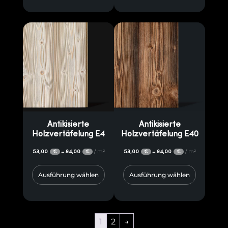
Antikisierte
Antikisierte
Holzvertäfelung E4
Holzvertäfelung E40
53,00
84,00
/ m²
53,00
84,00
/ m²
–
–
€
€
€
€
Ausführung wählen
Ausführung wählen
1
2
→