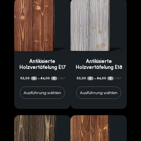
Antikisierte
Antikisierte
Holzvertäfelung E17
Holzvertäfelung E18
53,00
84,00
/ m²
53,00
84,00
/ m²
–
–
€
€
€
€
Ausführung wählen
Ausführung wählen