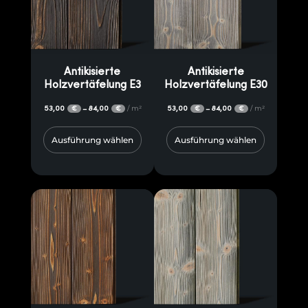
Antikisierte
Antikisierte
Holzvertäfelung E3
Holzvertäfelung E30
53,00
84,00
/ m²
53,00
84,00
/ m²
–
–
€
€
€
€
Ausführung wählen
Ausführung wählen