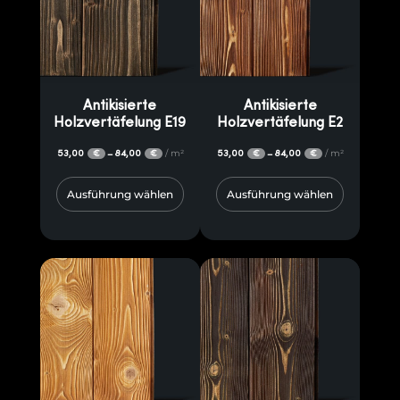
Antikisierte
Antikisierte
Holzvertäfelung E19
Holzvertäfelung E2
53,00
84,00
/ m²
53,00
84,00
/ m²
–
–
€
€
€
€
Ausführung wählen
Ausführung wählen