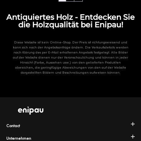
Antiquiertes Holz - Entdecken Sie
die Holzqualität bei Enipau!
Diese Website ist kein Online-Shop. Der Preis ist richtungsweisend und
kann sich nach der Angebotsanfrage ändern. Die Verkaufsdetails werden
nach Klärung des per E-Mail erhaltenen Angebots festgelegt. Alle Bilder
auf der Website dienen nur der Veranschaulichung und können in jeder
Hinsicht (Farbe, Aussehen usw.) von den gelieferten Produkten
abweichen, die geringfügige Abweichungen von den auf der Website
dargestellten Bildern und Beschreibungen aufweisen können.
Contact
Unternehmen