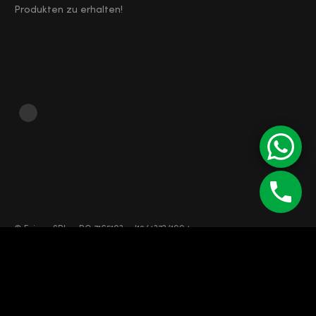
Produkten zu erhalten!
©
Enipau SRL
RO 7165103
J12/4373/1994