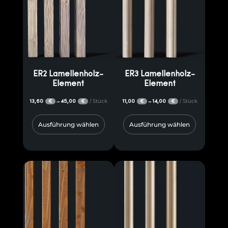
ER2 Lamellenholz-
ER3 Lamellenholz-
Element
Element
13,60
45,00
/ Stück
11,00
14,00
/ Stück
–
–
€
€
€
€
Ausführung wählen
Ausführung wählen