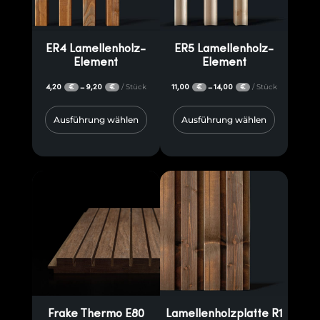
ER4 Lamellenholz-
ER5 Lamellenholz-
Element
Element
4,20
9,20
/ Stück
11,00
14,00
/ Stück
–
–
€
€
€
€
Ausführung wählen
Ausführung wählen
Frake Thermo E80
Lamellenholzplatte R1