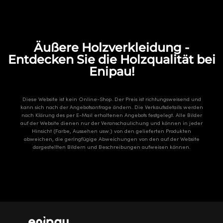
Äußere Holzverkleidung -
Entdecken Sie die Holzqualität bei
Enipau!
Diese Website ist kein Online-Shop. Der Preis ist richtungsweisend und
kann sich nach der Angebotsanfrage ändern. Die Verkaufsdetails werden
nach Klärung des per E-Mail erhaltenen Angebots festgelegt. Alle Bilder
auf der Website dienen nur der Veranschaulichung und können in jeder
Hinsicht (Farbe, Aussehen usw.) von den gelieferten Produkten
abweichen, die geringfügige Abweichungen von den auf der Website
dargestellten Bildern und Beschreibungen aufweisen können.