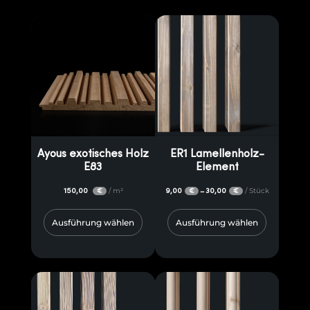
Ayous exotisches Holz
ER1 Lamellenholz-
E83
Element
150,00
/ m²
9,00
30,00
/ Stück
–
€
€
€
Ausführung wählen
Ausführung wählen