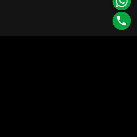
©
Enipau SRL
RO 7165103
J12/4373/1994