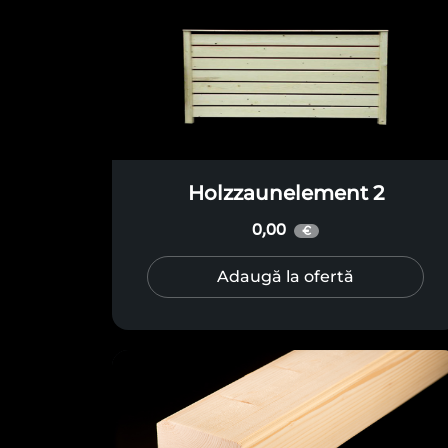
Holzzaunelement 2
0,00
€
Adaugă la ofertă