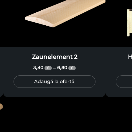
Zaunelement 2
H
3,40
6,80
–
€
€
Adaugă la ofertă