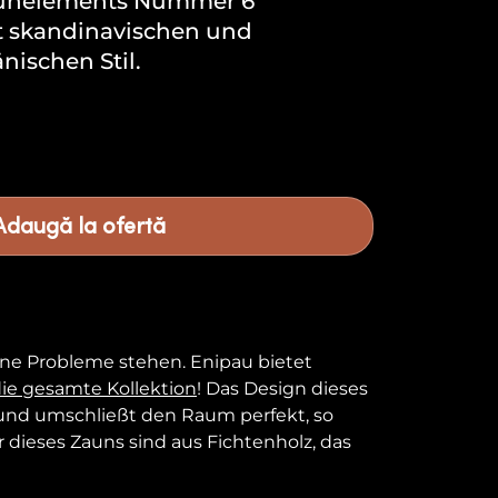
aunelements Nummer 6
t skandinavischen und
nischen Stil.
nge
Adaugă la ofertă
hne Probleme stehen. Enipau bietet
die gesamte Kollektion
! Das Design dieses
en und umschließt den Raum perfekt, so
 dieses Zauns sind aus Fichtenholz, das