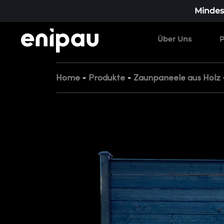
Mindest
Über Uns
P
-
-
Home
Produkte
Zaunpaneele aus Holz