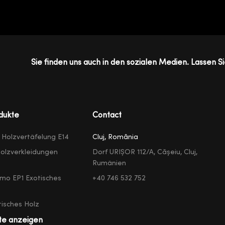
Sie finden uns auch in den sozialen Medien. Lassen Si
dukte
Contact
e Holzvertäfelung E14
Cluj, România
olzverkleidungen
Dorf URIȘOR 112/A, Cășeiu, Cluj,
Rumänien
mo EP1 Exotisches
+40 746 532 752
isches Holz
te anzeigen