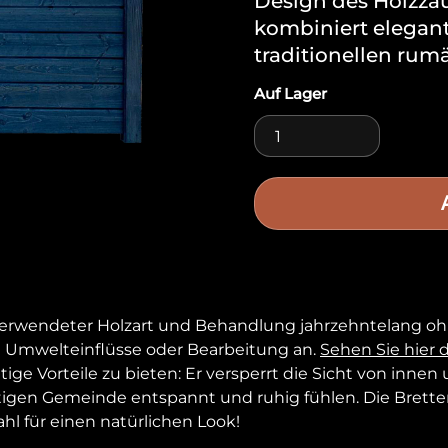
Design des Holzz
kombiniert elegan
traditionellen rumä
Auf Lager
Holzzaunelement 6 Me
h verwendeter Holzart und Behandlung jahrzehntelang o
Umwelteinflüsse oder Bearbeitung an.
Sehen Sie hier 
htige Vorteile zu bieten: Er versperrt die Sicht von inn
ftigen Gemeinde entspannt und ruhig fühlen. Die Bretter
hl für einen natürlichen Look!