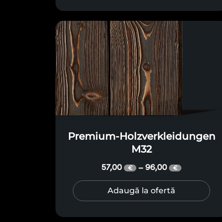
Premium-Holzverkleidungen
M32
57,00
96,00
–
€
€
Adaugă la ofertă