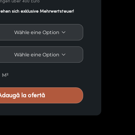
ungen über 400 Euro
tehen sich exklusive Mehrwertsteuer!
xotenholz EP12 Menge
M²
Adaugă la ofertă