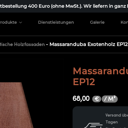
bestellung 400 Euro (ohne MwSt.). Wir liefern in ganz
rodukte
Dienstleistungen
Galerie
Kon
-
Massaranduba Exotenholz EP12
tische Holzfassaden
Massarand
EP12
68,00
/ M²
€
Versand übe
Tagen