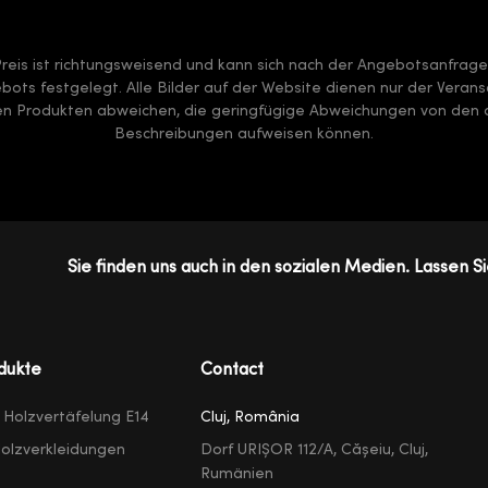
Preis ist richtungsweisend und kann sich nach der Angebotsanfrag
ots festgelegt. Alle Bilder auf der Website dienen nur der Verans
ten Produkten abweichen, die geringfügige Abweichungen von den a
Beschreibungen aufweisen können.
Sie finden uns auch in den sozialen Medien. Lassen Si
dukte
Contact
e Holzvertäfelung E14
Cluj, România
olzverkleidungen
Dorf URIȘOR 112/A, Cășeiu, Cluj,
Rumänien