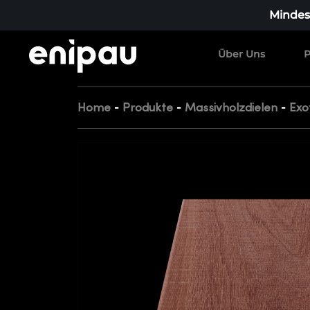
Mindest
Über Uns
P
-
-
-
Home
Produkte
Massivholzdielen
Exo