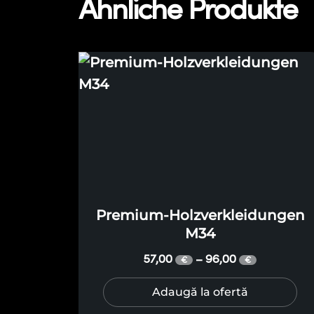
Ähnliche Produkte
Premium-Holzverkleidungen
M34
57,00
96,00
–
€
€
Adaugă la ofertă