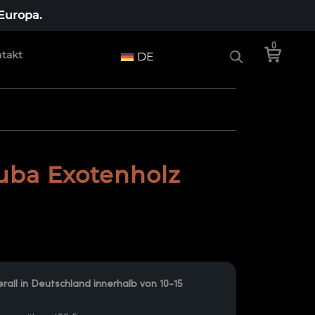
 Europa.
0
takt
DE
uba Exotenholz
rall in Deutschland innerhalb von 10-15