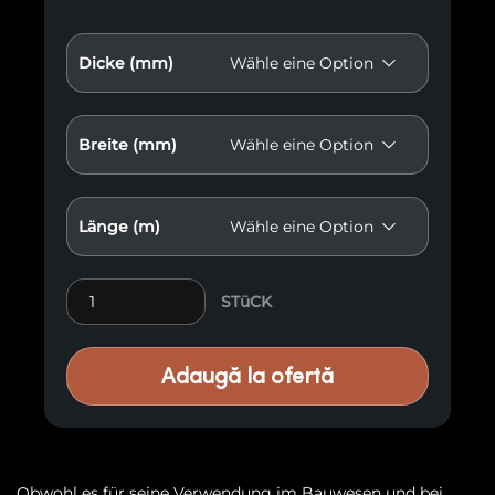
Dicke (mm)
Breite (mm)
Länge (m)
Massivholzplatte aus Bambus E43 Menge
STüCK
Adaugă la ofertă
Obwohl es für seine Verwendung im Bauwesen und bei