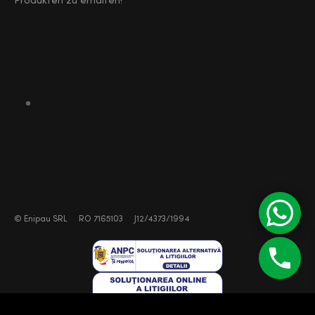
Produkten zu erhalten!
©
Enipau SRL
RO 7165103
J12/4373/1994