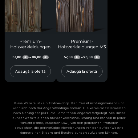
Premium-
Premium-
Holzverkleidungen
Holzverkleidungen M3
M13
57,00
96,00
57,00
96,00
–
–
€
€
€
€
Adaugă la ofertă
Adaugă la ofertă
Diese Website ist kein Online-Shop. Der Preis ist richtungsweisend und
kann sich nach der Angebotsanfrage ändern. Die Verkaufsdetails werden
nach Klärung des per E-Mail erhaltenen Angebots festgelegt. Alle Bilder
auf der Website dienen nur der Veranschaulichung und können in jeder
Hinsicht (Farbe, Aussehen usw.) von den gelieferten Produkten
abweichen, die geringfügige Abweichungen von den auf der Website
dargestellten Bildern und Beschreibungen aufweisen können.