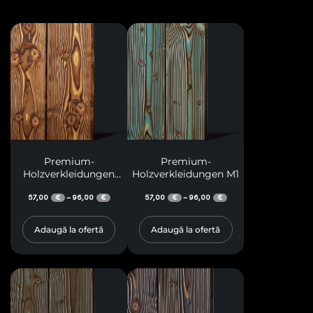
Premium-
Premium-
Holzverkleidungen
Holzverkleidungen M1
M34
57,00
96,00
57,00
96,00
–
–
€
€
€
€
Adaugă la ofertă
Adaugă la ofertă