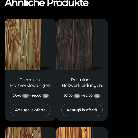
Ähnliche Produkte
Premium-
Premium-
Holzverkleidungen
Holzverkleidungen
M10
M36
57,00
96,00
57,00
96,00
–
–
€
€
€
€
Adaugă la ofertă
Adaugă la ofertă