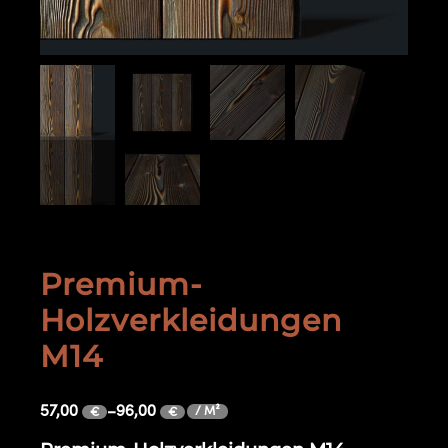
Premium-
Holzverkleidungen
M14
57,00
–
96,00
/ M²
€
€