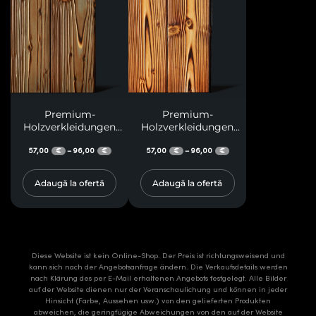
Premium-
Premium-
Holzverkleidungen
Holzverkleidungen
M18
M29
57,00
96,00
57,00
96,00
–
–
€
€
€
€
Adaugă la ofertă
Adaugă la ofertă
Diese Website ist kein Online-Shop. Der Preis ist richtungsweisend und
kann sich nach der Angebotsanfrage ändern. Die Verkaufsdetails werden
nach Klärung des per E-Mail erhaltenen Angebots festgelegt. Alle Bilder
auf der Website dienen nur der Veranschaulichung und können in jeder
Hinsicht (Farbe, Aussehen usw.) von den gelieferten Produkten
abweichen, die geringfügige Abweichungen von den auf der Website