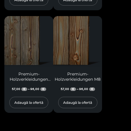
Premium-
Premium-
Holzverkleidungen
Holzverkleidungen M8
M13
57,00
96,00
57,00
96,00
–
–
€
€
€
€
Adaugă la ofertă
Adaugă la ofertă