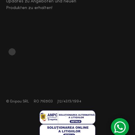
Updates zu Angeboten und neuen
Produkten zu erhalten!
©
Enipau SRL
RO 7165103
J12/4373/1994