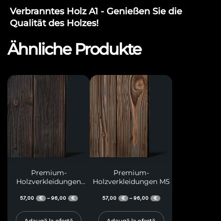
Verbranntes Holz A1 - Genießen Sie die
Qualität des Holzes!
Ähnliche Produkte
Premium-
Premium-
Holzverkleidungen
Holzverkleidungen M5
M36
57,00
96,00
57,00
96,00
–
–
€
€
€
€
Adaugă la ofertă
Adaugă la ofertă