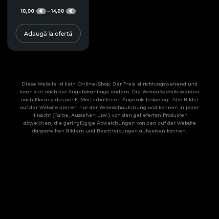
10,00
14,00
–
€
€
Adaugă la ofertă
Diese Website ist kein Online-Shop. Der Preis ist richtungsweisend und
kann sich nach der Angebotsanfrage ändern. Die Verkaufsdetails werden
nach Klärung des per E-Mail erhaltenen Angebots festgelegt. Alle Bilder
auf der Website dienen nur der Veranschaulichung und können in jeder
Hinsicht (Farbe, Aussehen usw.) von den gelieferten Produkten
abweichen, die geringfügige Abweichungen von den auf der Website
dargestellten Bildern und Beschreibungen aufweisen können.