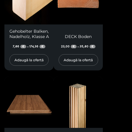
Gehobelter Balken,
Nadelholz, Klasse A
DECK Boden
7,86
174,36
23,00
35,80
–
–
€
€
€
€
Adaugă la ofertă
Adaugă la ofertă