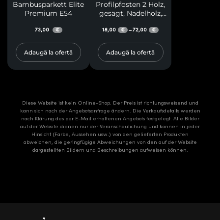
Bambusparkett Elite
Profilpfosten 2 Holz,
Premium E54
gesägt, Nadelholz,
Klasse A, mit
73,00
Seitenflächen in drei
18,00
72,00
–
€
€
€
Profilbögen, für
Terrassen, Pergolen,
Adaugă la ofertă
Adaugă la ofertă
Pavillons, Vordächer
Diese Website ist kein Online-Shop. Der Preis ist richtungsweisend und
kann sich nach der Angebotsanfrage ändern. Die Verkaufsdetails werden
nach Klärung des per E-Mail erhaltenen Angebots festgelegt. Alle Bilder
auf der Website dienen nur der Veranschaulichung und können in jeder
Hinsicht (Farbe, Aussehen usw.) von den gelieferten Produkten
abweichen, die geringfügige Abweichungen von den auf der Website
dargestellten Bildern und Beschreibungen aufweisen können.