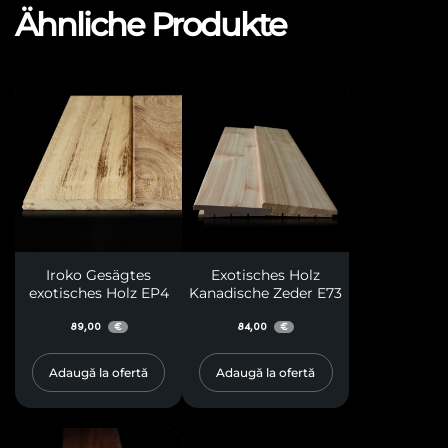
Ähnliche Produkte
Iroko Gesägtes
Exotisches Holz
exotisches Holz EP4
Kanadische Zeder E73
89,00
84,00
€
€
Adaugă la ofertă
Adaugă la ofertă