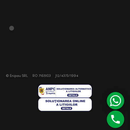
©
Enipau SRL
RO 7165103
J12/4373/1994