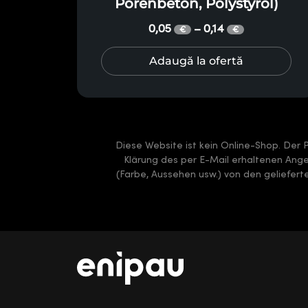
Porenbeton, Polystyrol)
0,05
0,14
–
€
€
Adaugă la ofertă
Diese Website ist kein Online-Shop. Der 
Klärung des per E-Mail erhaltenen Angeb
(Farbe, Aussehen usw.) von den geliefer