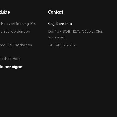
dukte
Contact
e Holzvertäfelung E14
Cluj, România
olzverkleidungen
Dorf URIȘOR 112/A, Cășeiu, Cluj,
Rumänien
mo EP1 Exotisches
+40 746 532 752
isches Holz
te anzeigen