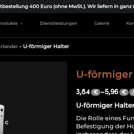
bestellung 400 Euro (ohne MwSt.). Wir liefern in ganz
rodukte
Dienstleistungen
Galerie
Kon
-
U-förmiger Halter
rbinder
U-förmiger
3,84
–
5,96
€
€
U-förmiger Halte
Die Rolle eines Fu
Befestigung der Ho