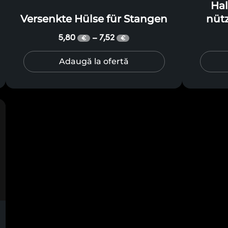
Hal
Versenkte Hülse für Stangen
nütz
5,80
7,52
–
€
€
Adaugă la ofertă
,