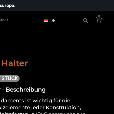
 Europa.
0
takt
DE
 Halter
/ STÜCK
r - Beschreibung
ndaments ist wichtig für die
lzelemente jeder Konstruktion,