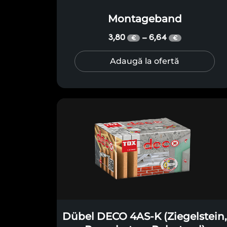
Montageband
3,80
6,64
–
€
€
Adaugă la ofertă
Dübel DECO 4AS-K (Ziegelstein