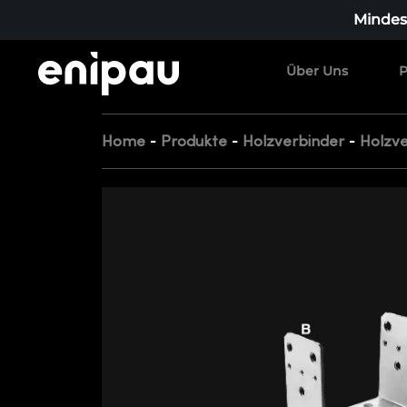
Mindest
Über Uns
P
-
-
-
Home
Produkte
Holzverbinder
Holzve