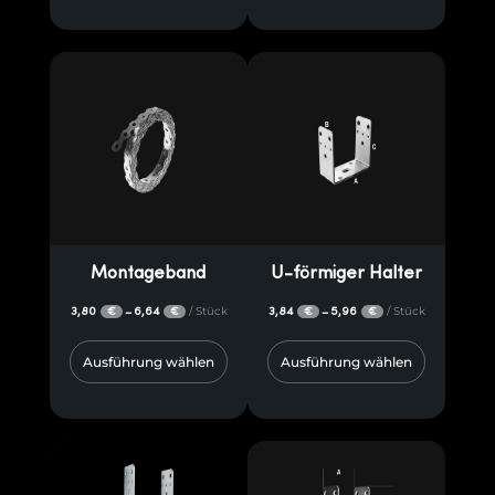
Montageband
U-förmiger Halter
3,80
6,64
/ Stück
3,84
5,96
/ Stück
–
–
€
€
€
€
Ausführung wählen
Ausführung wählen