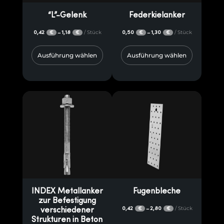
“L”-Gelenk
Federkielanker
0,42
1,18
/ Stück
0,50
1,30
/ Stück
–
–
€
€
€
€
Ausführung wählen
Ausführung wählen
INDEX Metallanker
Fugenbleche
zur Befestigung
0,42
2,80
/ Stück
–
verschiedener
€
€
Strukturen in Beton