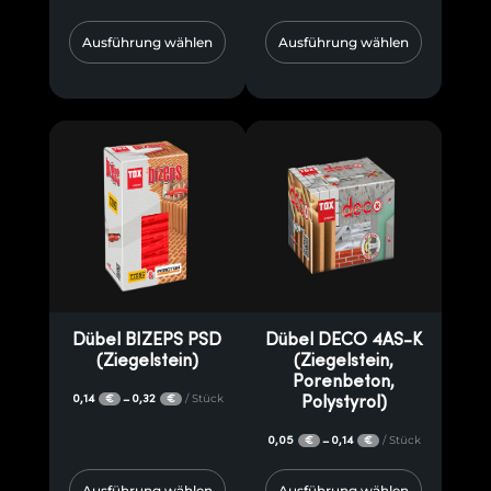
Ausführung wählen
Ausführung wählen
Dübel BIZEPS PSD
Dübel DECO 4AS-K
(Ziegelstein)
(Ziegelstein,
Porenbeton,
0,14
0,32
/ Stück
–
€
€
Polystyrol)
0,05
0,14
/ Stück
–
€
€
Ausführung wählen
Ausführung wählen