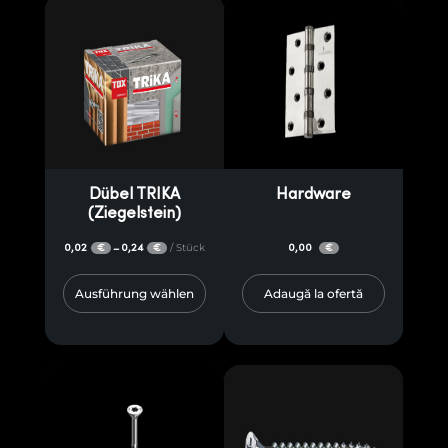
Dübel TRIKA
Hardware
(Ziegelstein)
0,02
0,24
/ Stück
0,00
–
€
€
€
Ausführung wählen
Adaugă la ofertă