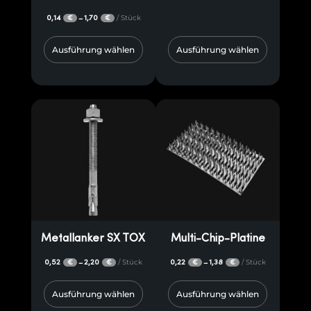
0,14
1,70
/ Stück
–
€
€
Ausführung wählen
Ausführung wählen
Metallanker SX TOX
Multi-Chip-Platine
0,52
2,20
/ Stück
0,22
1,38
/ Stück
–
–
€
€
€
€
Ausführung wählen
Ausführung wählen