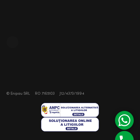
©
Enipau SRL
RO 7165103
J12/4373/1994