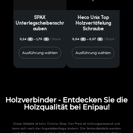
SPAX
Heco Unix Top
Unterlegscheibenschr
Holzvertäfelung
auben
Schraube
0,24
1,70
/ Stück
0,04
0,07
/ Stück
–
–
€
€
€
€
Ausführung wählen
Ausführung wählen
Holzverbinder - Entdecken Sie die
Holzqualität bei Enipau!
Diese Website ist kein Online-Shop. Der Preis ist richtungsweisend und
kann sich nach der Angebotsanfrage ändern. Die Verkaufsdetails werden