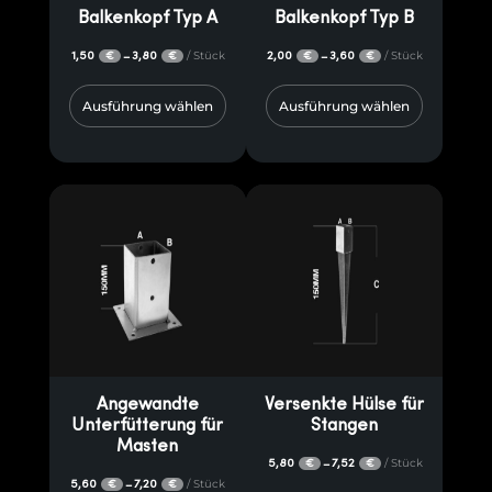
Balkenkopf Typ A
Balkenkopf Typ B
1,50
3,80
/ Stück
2,00
3,60
/ Stück
–
–
€
€
€
€
Ausführung wählen
Ausführung wählen
Angewandte
Versenkte Hülse für
Unterfütterung für
Stangen
Masten
5,80
7,52
/ Stück
–
€
€
5,60
7,20
/ Stück
–
€
€