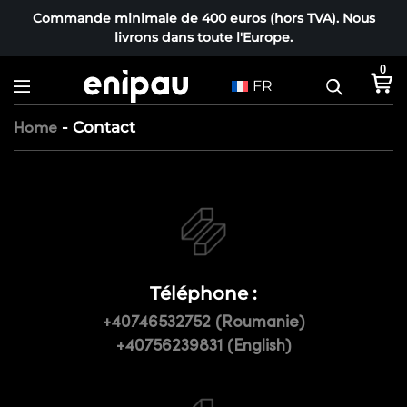
Commande minimale de 400 euros (hors TVA). Nous
livrons dans toute l'Europe.
0
FR
-
Contact
Home
C
o
n
t
a
Téléphone :
c
+40746532752 (Roumanie)
t
+40756239831 (English)