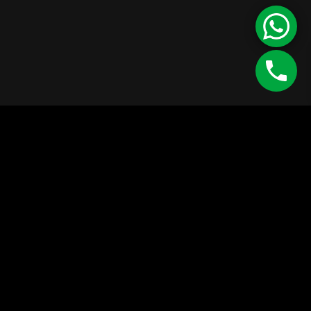
©
Enipau SRL
RO 7165103
J12/4373/1994