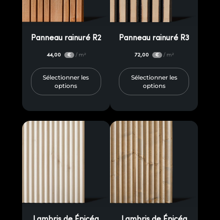
Panneau rainuré R2
Panneau rainuré R3
44,00
/ m²
72,00
/ m²
€
€
Sélectionner les
Sélectionner les
options
options
Lambris de Épicéa
Lambris de Épicéa