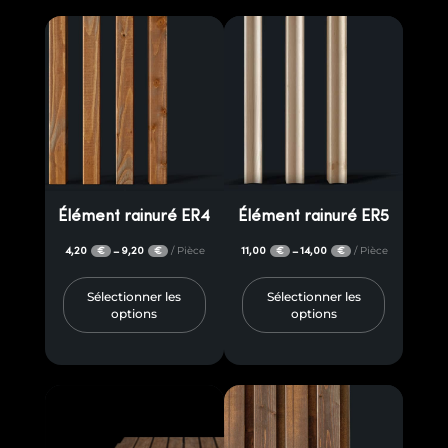
Élément rainuré ER4
Élément rainuré ER5
4,20
9,20
/ Pièce
11,00
14,00
/ Pièce
–
–
€
€
€
€
Sélectionner les
Sélectionner les
options
options