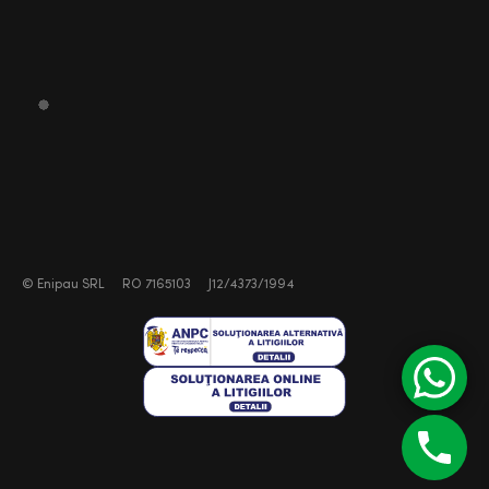
©
Enipau SRL
RO 7165103
J12/4373/1994