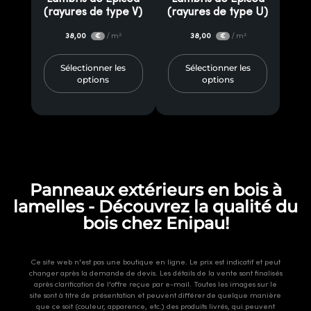
(rayures de type V)
(rayures de type U)
38,00
/ m²
38,00
/ m²
€
€
Sélectionner les
Sélectionner les
options
options
Panneaux extérieurs en bois à
lamelles - Découvrez la qualité du
bois chez Enipau!
Ce site web n'est pas une boutique en ligne. Le prix est indicatif et peut
changer après la demande de devis. Les détails de la vente sont finalisés
après clarification de l'offre reçue par e-mail. Toutes les images sur le
site sont à titre de présentation et peuvent différer de quelque manière
que ce soit (couleur, apparence, etc.) des produits livrés, qui peuvent