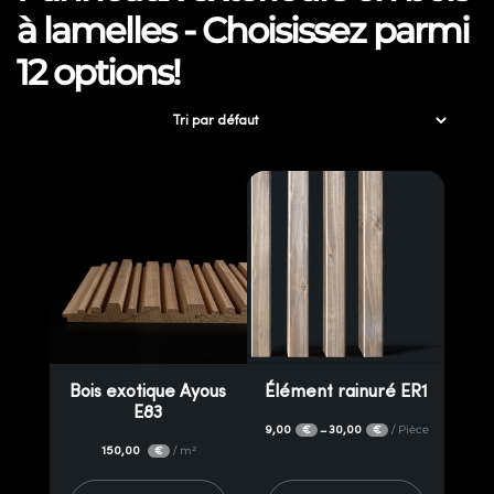
à lamelles - Choisissez parmi
12 options!
Bois exotique Ayous
Élément rainuré ER1
E83
9,00
30,00
/ Pièce
–
€
€
150,00
/ m²
€