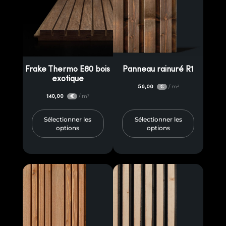
Frake Thermo E80 bois
Panneau rainuré R1
exotique
56,00
/ m²
€
140,00
/ m²
€
Sélectionner les
Sélectionner les
options
options