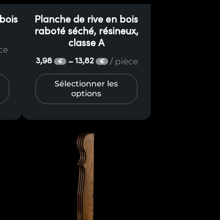
bois
Planche de rive en bois
raboté séché, résineux,
classe A
èce
/ pièce
3,98
13,82
–
€
€
Sélectionner les
options