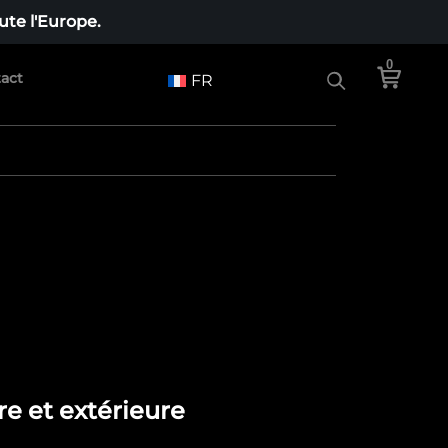
te l'Europe.
0
act
FR
re et extérieure