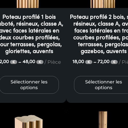
Poteau profilé 1 bois
Poteau profilé 2 bois, s
aboté, résineux, classe A,
résineux, classe A, a
avec faces latérales en
faces latérales en tr
deux courbes profilées,
courbes profilées, p
our terrasses, pergolas,
terrasses, pergolas
gloriettes, auvents
gazebos, auvents
/ Pièce
/ P
12,00
48,00
18,00
72,00
–
–
€
€
€
€
Sélectionner les
Sélectionner les
options
options