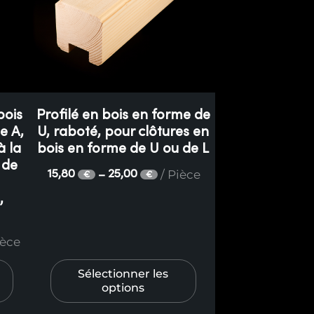
bois
Profilé en bois en forme de
e A,
U, raboté, pour clôtures en
à la
bois en forme de U ou de L
 de
/ Pièce
15,80
25,00
–
€
€
,
ièce
Sélectionner les
options