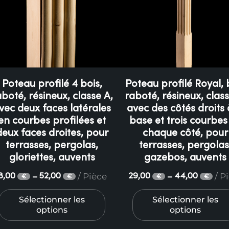
Poteau profilé 4 bois,
Poteau profilé Royal, 
aboté, résineux, classe A,
raboté, résineux, class
vec deux faces latérales
avec des côtés droits 
en courbes profilées et
base et trois courbes
deux faces droites, pour
chaque côté, pour
terrasses, pergolas,
terrasses, pergolas
gloriettes, auvents
gazebos, auvents
/ Pièce
/ P
8,00
52,00
29,00
44,00
–
–
€
€
€
€
Sélectionner les
Sélectionner les
options
options