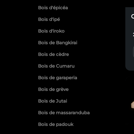
même dans les zones visibles grâc
Bois d'épicéa
la couleur désirée et pour prévenir
Bois d'ipé
Bois d'iroko
Bois de Bangkirai
Bois de cèdre
Bois de Cumaru
Bois de garaperia
Bois de grève
Bois de Jutai
Bois de massaranduba
Bois de padouk