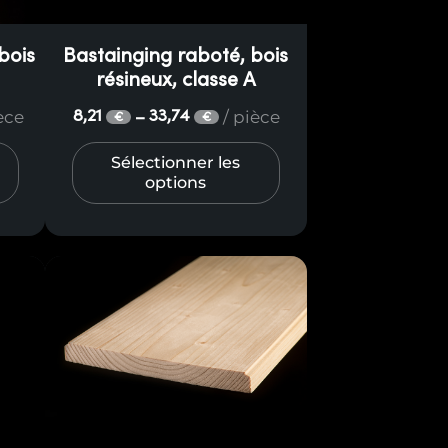
s peut être imprégné pour obtenir
bois
Bastainging raboté, bois
résineux, classe A
ièce
/ pièce
8,21
33,74
–
€
€
Sélectionner les
options