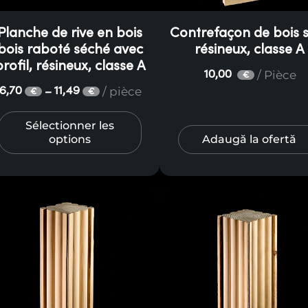
Planche de rive en bois
Contrefaçon de bois s
bois raboté séché avec
résineux, classe A
profil, résineux, classe A
/ Pièce
10,00
€
/ pièce
6,70
11,49
–
€
€
Sélectionner les
options
Adaugă la ofertă