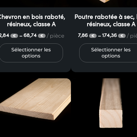
e à la finition rabotée. Sur demande, le boi
Chevron en bois raboté,
Poutre rabotée à sec, 
 l’activité destructrice des insectes nuisibles.
résineux, classe A
résineux, classe A
/ pièce
/ p
2,84
68,74
7,86
174,36
–
–
€
€
€
€
Sélectionner les
Sélectionner les
options
options