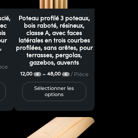
cié,
Poteau profilé 3 poteaux,
vec
bois raboté, résineux,
ois
classe A, avec faces
our
latérales en trois courbes
,
profilées, sans arêtes, pour
terrasses, pergolas,
gazebos, auvents
ièce
/ Pièce
12,00
48,00
–
€
€
Sélectionner les
options