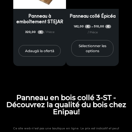
Épicéa. Ces planches sont considérées comme étant parmi les
meilleures sur le marché. Le chêne est particulièrement dur et
Panneau à
Panneau collé Épicéa
résistant, ce qui le rend idéal pour les parquets et les meubles. Le bois
emboîtement STEJAR
Épicéa est apprécié pour ses caractéristiques esthétiques et son prix
182,00
510,00
–
€
€
320,00
/ Pièce
€
/ Pièce
abordable.
Outre les planches de bois collées, la gamme disponible sur Enipau.fr
Sélectionner les
Adaugă la ofertă
options
comprend également d’autres matériaux en bois qui peuvent être
utilisés dans vos projets de construction ou de rénovation. Nous vous
proposons des planches
OSB
et
bois scié à sec
à des prix avantageux.
Vous pouvez également commander
Plinthe en bois
ou
vis à bois
Pour vous aider à assembler et à fixer des constructions solides.
Choisissez les produits dont vous avez besoin et commandez en ligne
sur Enipau!
Panneau en bois collé 3-ST -
Découvrez la qualité du bois chez
Enipau!
Ce site web n'est pas une boutique en ligne. Le prix est indicatif et peut