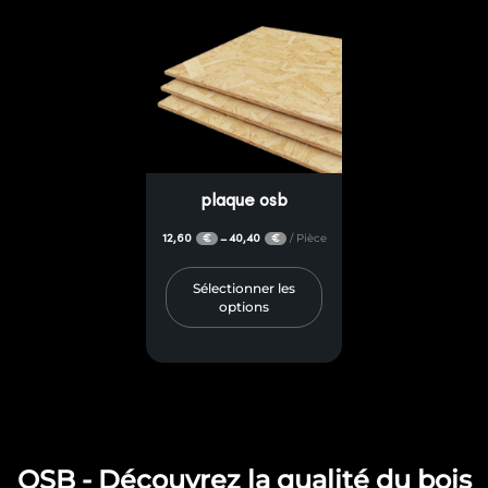
plaque osb
12,60
40,40
/ Pièce
–
€
€
Sélectionner les
options
OSB - Découvrez la qualité du bois