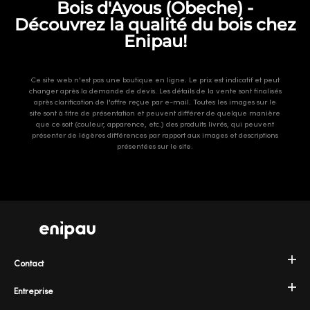
Bois d'Ayous (Obeche) -
Découvrez la qualité du bois chez
Enipau!
Ce site web n'est pas une boutique en ligne. Le prix est indicatif et peut
changer après la demande de devis. Les détails de la vente sont finalisés
après clarification de l'offre reçue par e-mail. Toutes les images sur le
site sont à titre de présentation et peuvent différer de quelque manière
que ce soit (couleur, apparence, etc.) des produits livrés, qui peuvent
présenter de légères différences par rapport aux images et descriptions
présentées sur le site.
Contact
Entreprise