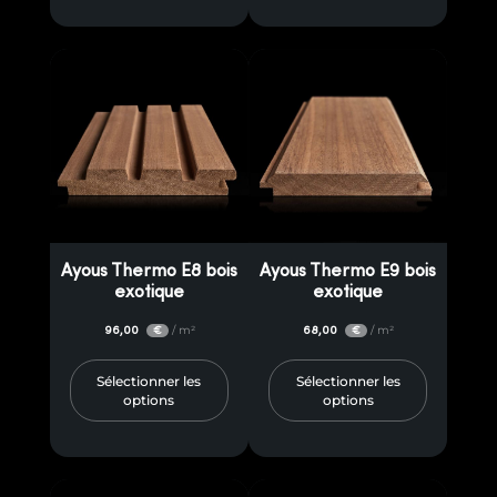
Ayous Thermo E8 bois
Ayous Thermo E9 bois
exotique
exotique
96,00
/ m²
68,00
/ m²
€
€
Sélectionner les
Sélectionner les
options
options