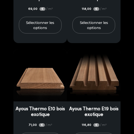
69,00
/ m²
118,00
/ m²
€
€
Sélectionner les
Sélectionner les
options
options
Ayous Thermo E10 bois
Ayous Thermo E19 bois
exotique
exotique
71,00
/ m²
116,80
/ m²
€
€