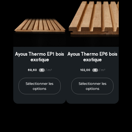
Ayous Thermo EP1 bois
Ayous Thermo EP6 bois
exotique
exotique
69,60
/ m²
102,00
/ m²
€
€
Sélectionner les
Sélectionner les
options
options