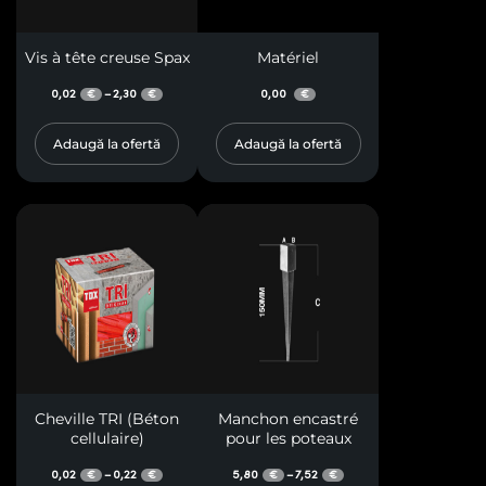
Vis à tête creuse Spax
Matériel
0,02
2,30
0,00
–
€
€
€
Adaugă la ofertă
Adaugă la ofertă
Cheville TRI (Béton
Manchon encastré
cellulaire)
pour les poteaux
0,02
0,22
5,80
7,52
–
–
€
€
€
€