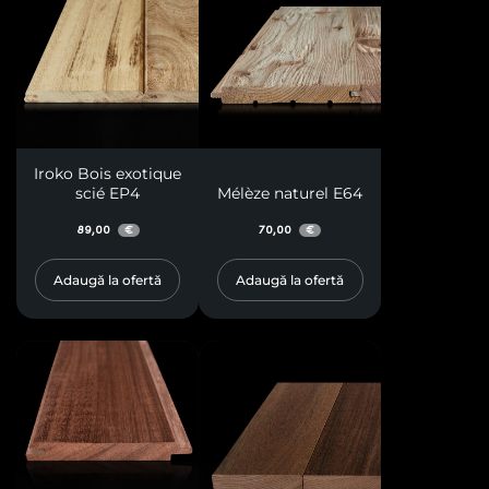
Iroko Bois exotique
scié EP4
Mélèze naturel E64
89,00
70,00
€
€
Adaugă la ofertă
Adaugă la ofertă