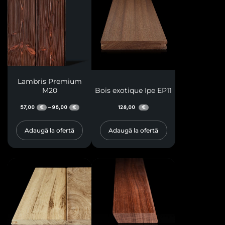
Lambris Premium
M20
Bois exotique Ipe EP11
57,00
96,00
128,00
–
€
€
€
Adaugă la ofertă
Adaugă la ofertă