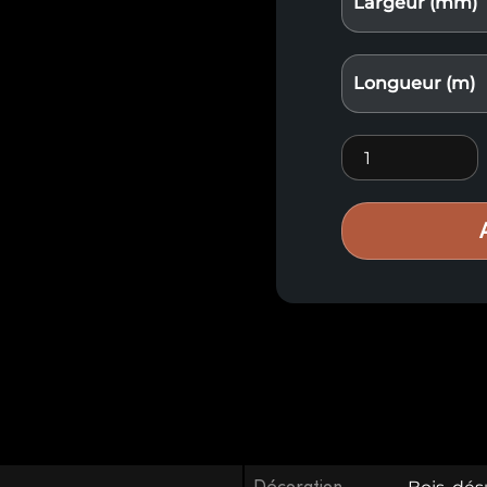
Largeur (mm)
Longueur (m)
Lambris Premiu