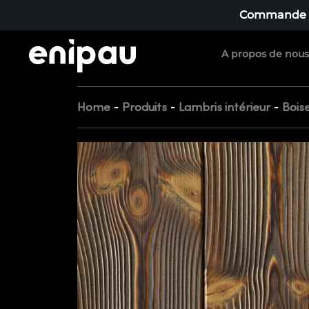
Commande mi
A propos de nous
-
-
-
Home
Produits
Lambris intérieur
Boise