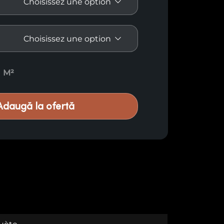
m M4 quantity
M²
Adaugă la ofertă