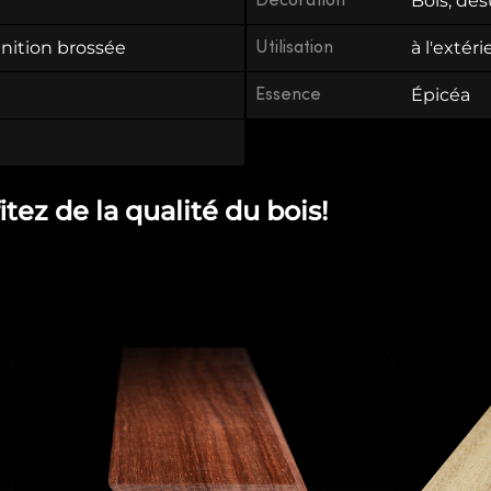
Décoration
Bois, dé
finition brossée
Utilisation
à l'extéri
Essence
Épicéa
ez de la qualité du bois!