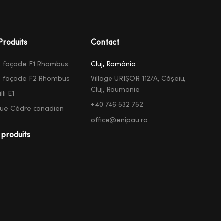
Produits
Contact
e façade F1 Rhombus
Cluj, România
e façade F2 Rhombus
Village URIȘOR 112/A, Cășeiu,
Cluj, Roumanie
li E1
+40 746 532 752
que Cèdre canadien
office@enipau.ro
 produits