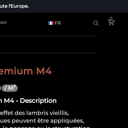
te l'Europe.
0
act
FR
remium M4
/ M²
 M4 - Description
effet des lambris vieillis,
ques peuvent être appliquées,