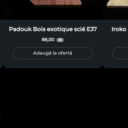
Padouk Bois exotique scié E37
Iroko
86,00
€
Adaugă la ofertă