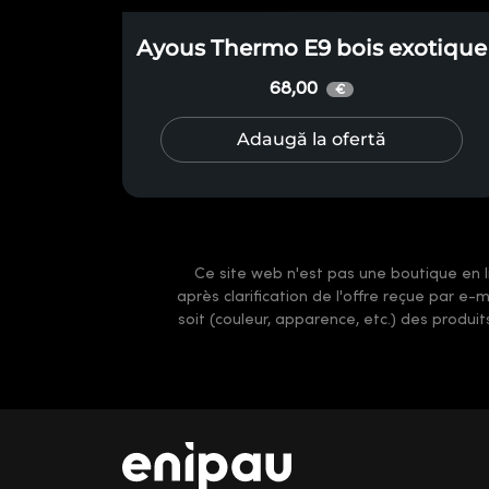
Ayous Thermo E9 bois exotique
68,00
€
Adaugă la ofertă
Ce site web n'est pas une boutique en li
après clarification de l'offre reçue par e
soit (couleur, apparence, etc.) des produi