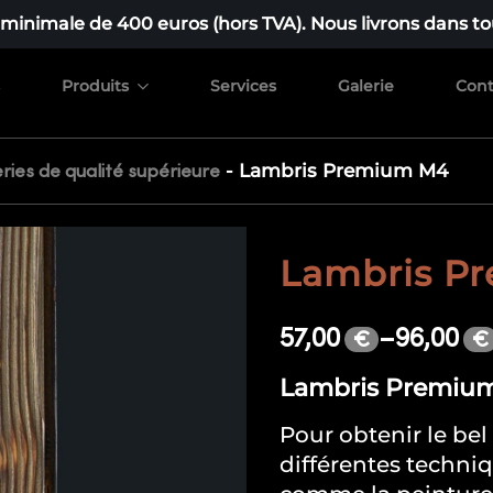
nimale de 400 euros (hors TVA). Nous livrons dans tou
Produits
Services
Galerie
Cont
-
Lambris Premium M4
ries de qualité supérieure
Lambris P
57,00
–
96,00
€
€
Lambris Premium
Pour obtenir le bel 
différentes techni