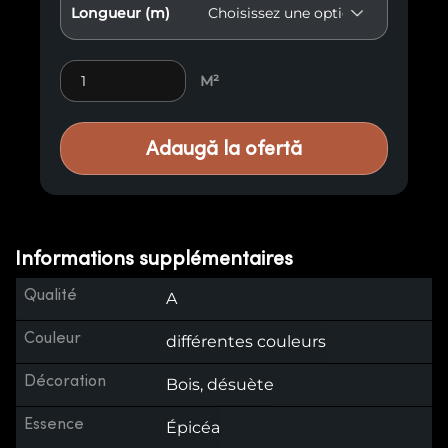
Longueur (m)
Lambris vieilli E10 quantity
M²
Adaugă la ofertă
Informations supplémentaires
Qualité
A
Couleur
différentes couleurs
Décoration
Bois, désuète
Essence
Épicéa