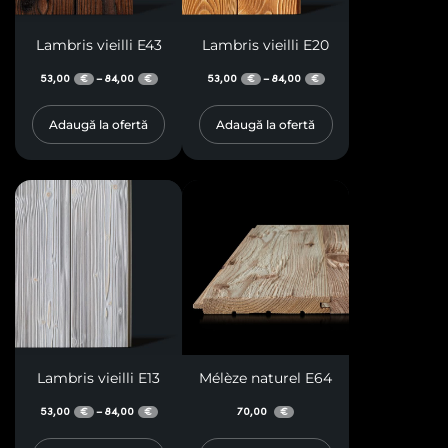
Lambris vieilli E43
Lambris vieilli E20
53,00
84,00
53,00
84,00
–
–
€
€
€
€
Adaugă la ofertă
Adaugă la ofertă
Lambris vieilli E13
Mélèze naturel E64
53,00
84,00
70,00
–
€
€
€