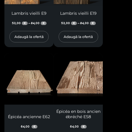
Lambris vieilli E9
Lambris vieilli E19
53,00
84,00
53,00
84,00
–
–
€
€
€
€
Adaugă la ofertă
Adaugă la ofertă
Épicéa en bois ancien
Épicéa ancienne E62
ébréché E58
64,00
64,00
€
€