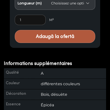
Longueur (m)
Lambris vieilli E23 quantity
M²
Adaugă la ofertă
Informations supplémentaires
Qualité
A
Couleur
différentes couleurs
Décoration
Bois, désuète
Essence
Épicéa