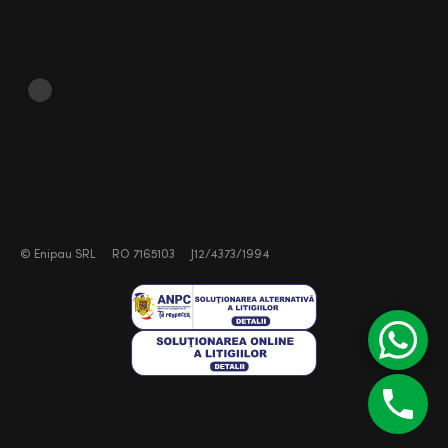
©
Enipau SRL
RO 7165103
J12/4373/1994