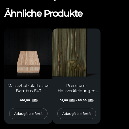
Ähnliche Produkte
Massivholzplatte aus
Premium-
Bambus E43
Holzverkleidungen
M31
460,00
57,00
96,00
–
€
€
€
Adaugă la ofertă
Adaugă la ofertă