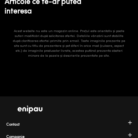
Articole ce te-ar putea
interesa
Acest website nu este un magazin online. Prețul este orientativ și poate
suferi modificări după solicitarea ofertei. Detaliile vânzării sunt stabilite
după clarificarea ofertei primite prin email. Toate imaginile prezente pe
site sunt cu titlu de prezentare și pot diferi în orice mod (culoare, aspect
etc.) de imaginile produselor livrate, acestea putând prezenta abateri
minore de la pozele și descrierile prezentate pe site.
Contact
Companie