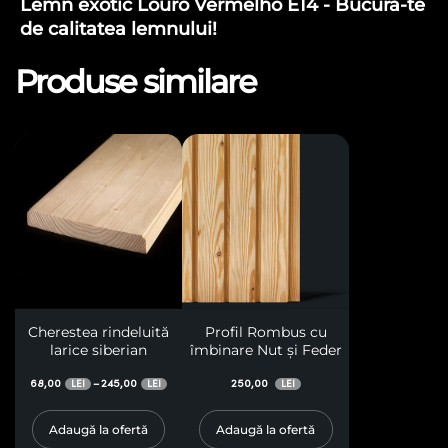
Lemn exotic Louro Vermelho E14 - Bucură-te
de calitatea lemnului!
Produse similare
Cherestea rindeluită
Profil Rombus cu
larice siberian
îmbinare Nut și Feder
68,00
245,00
250,00
–
LEI
LEI
LEI
Adaugă la ofertă
Adaugă la ofertă