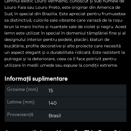
Lemnul exotic Louro Vermelho, cunoscut și sub numele de
Louro Faia sau Louro Preto, este originar din America de
Sud, în special din Brazilia. Este apreciat pentru frumusețea
sa distinctivă, culorile sale vibrante care variază de la roșu-
brun la maro închis și nuanțele sale de violet și negru. Acest
lemn este utilizat în special în domeniul tâmplăriei fine și al
designului interior pentru podele, placări, blaturi de
bucătărie, profile decorative și alte proiecte care necesită
un aspect elegant și o durabilitate ridicată. Este rezistent la
putregai și la deteriorare, ceea ce îl face potrivit pentru
utilizare în medii umede sau expuse la condiții extreme.
Informații suplimentare
Grosime (mm)
15
Latime (mm)
140
Proveniență
Brasil