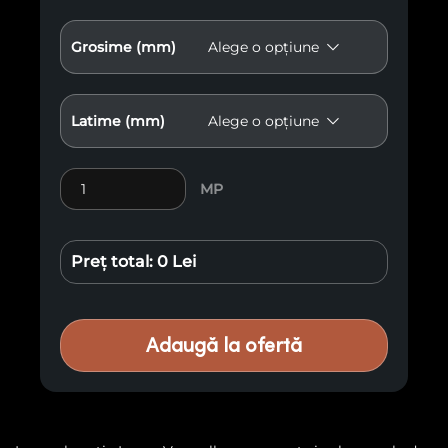
Grosime (mm)
Latime (mm)
Cantitate Lemn exotic Louro Vermelho E14
MP
Preț total:
0 Lei
Adaugă la ofertă