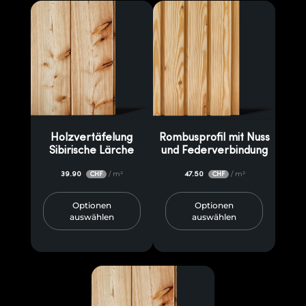
Holzvertäfelung
Rombusprofil mit Nuss
Sibirische Lärche
und Federverbindung
39.90
/ m²
47.50
/ m²
CHF
CHF
Optionen
Optionen
auswählen
auswählen