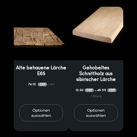
Alte behauene Lärche
Gehobeltes
E65
Schnittholz aus
sibirischer Lärche
74.10
/ m²
CHF
12.92
46.55
–
CHF
CHF
/ Stück
Optionen
Optionen
auswählen
auswählen