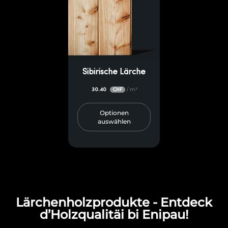
Sibirische Lärche
30.40
/ m²
CHF
Optionen
auswählen
Lärchenholzprodukte - Entdeck
d’Holzqualitäi bi Enipau!