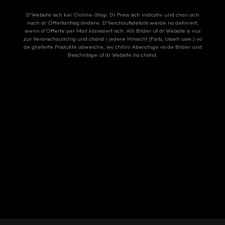
D'Website isch kei Online-Shop. Dr Preis isch indicativ und chan sich
nach dr Offertanfrag ändere. D’Verchaufsdetails werde no definiert,
wenn d’Offerte per Mail klaresiert isch. Alli Bilder uf dr Website si nur
zur Veranschaulichig und chönd i jedere Hinsicht (Farb, Usseh usw.) vo
de glieferte Produkte abweiche, wo chliini Abwichige vo de Bilder und
Beschribige uf dr Website ha chönd.