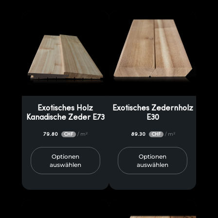
Exotisches Holz
Exotisches Zedernholz
Kanadische Zeder E73
E30
79.80
/ m²
89.30
/ m²
CHF
CHF
Optionen
Optionen
auswählen
auswählen