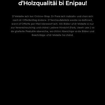
d’Holzqualitäi bi Enipau!
D'Website isch kei Online-Shop. Dr Preis isch indicativ und chan sich
nach dr Offertanfrag ändere. D’Verchaufsdetails werde no definiert,
wenn d’Offerte per Mail klaresiert isch. Alli Bilder uf dr Website si nur
zur Veranschaulichig und chönd i jedere Hinsicht (Farb, Usseh usw.) vo
de glieferte Produkte abweiche, wo chliini Abwichige vo de Bilder und
Beschribige uf dr Website ha chönd.