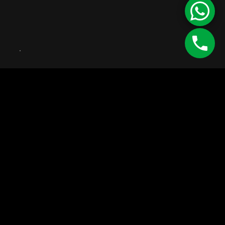
©
Enipau SRL
RO 7165103
J12/4373/1994