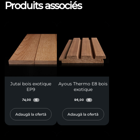
Produits associés
Jutai bois exotique
Ayous Thermo E8 bois
EP9
exotique
74,00
96,00
€
€
Adaugă la ofertă
Adaugă la ofertă