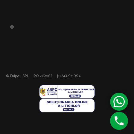
©
Enipau SRL
RO 7165103
J12/4373/1994