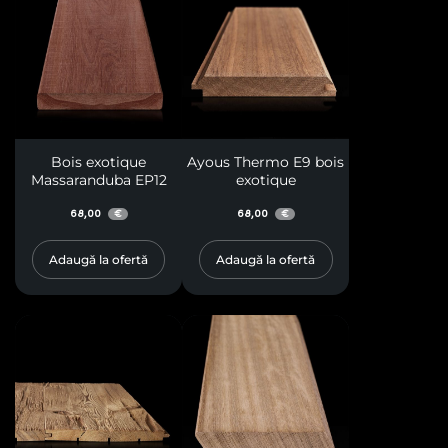
Bois exotique
Ayous Thermo E9 bois
Massaranduba EP12
exotique
68,00
68,00
€
€
Adaugă la ofertă
Adaugă la ofertă