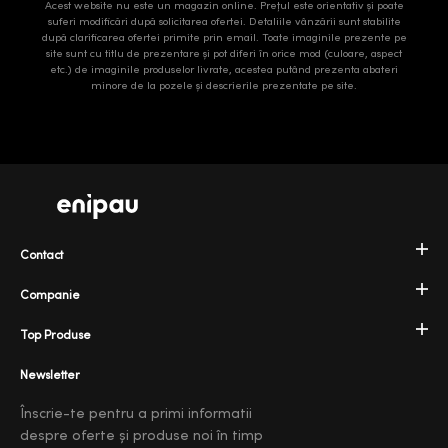
Acest website nu este un magazin online. Prețul este orientativ și poate
suferi modificări după solicitarea ofertei. Detaliile vânzării sunt stabilite
după clarificarea ofertei primite prin email. Toate imaginile prezente pe
site sunt cu titlu de prezentare și pot diferi în orice mod (culoare, aspect
etc.) de imaginile produselor livrate, acestea putând prezenta abateri
minore de la pozele și descrierile prezentate pe site.
Contact
Companie
Top Produse
Newsletter
Înscrie-te pentru a primi informatii
despre oferte și produse noi în timp