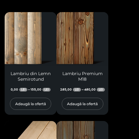
Lambriu din Lemn
Lambriu Premium
Semirotund
M18
0,00
155,00
285,00
480,00
–
–
LEI
LEI
LEI
LEI
Adaugă la ofertă
Adaugă la ofertă