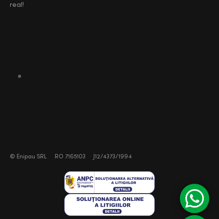
real!
©
Enipau SRL
RO 7165103
J12/4373/1994