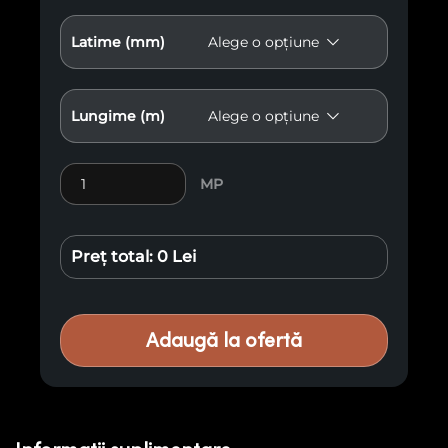
Latime (mm)
Lungime (m)
Cantitate Lambriu Premium M32
MP
Preț total:
0 Lei
Adaugă la ofertă