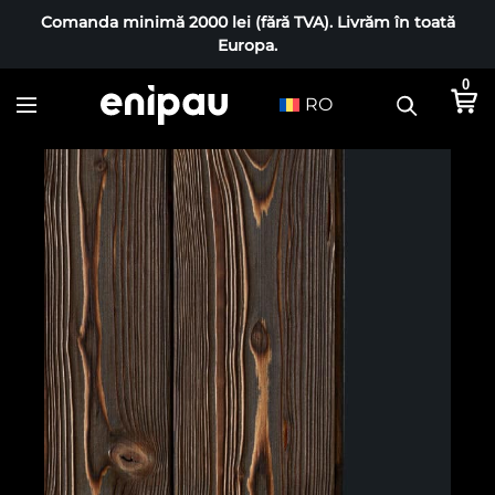
Comanda minimă 2000 lei (fără TVA). Livrăm în toată
Europa.
0
RO