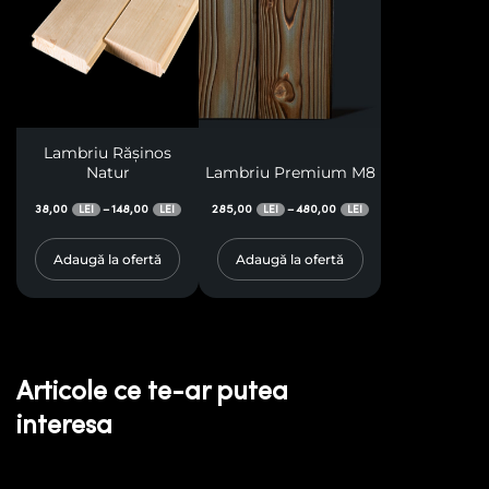
Lambriu Rășinos
Natur
Lambriu Premium M8
38,00
148,00
285,00
480,00
–
–
LEI
LEI
LEI
LEI
Adaugă la ofertă
Adaugă la ofertă
Articole ce te-ar putea
interesa