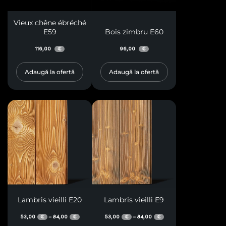
Vieux chêne ébréché
E59
Bois zimbru E60
116,00
96,00
€
€
Adaugă la ofertă
Adaugă la ofertă
Lambris vieilli E20
Lambris vieilli E9
53,00
84,00
53,00
84,00
–
–
€
€
€
€