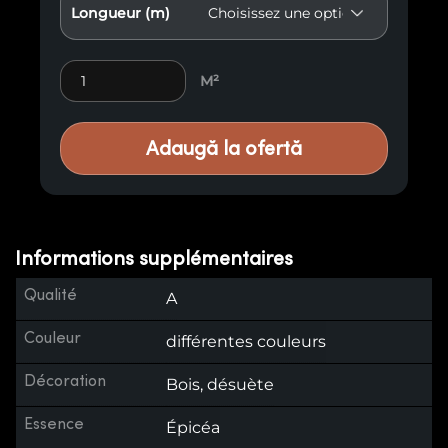
Longueur (m)
Lambris vieilli E15 quantity
M²
Adaugă la ofertă
Informations supplémentaires
Qualité
A
Couleur
différentes couleurs
Décoration
Bois, désuète
Essence
Épicéa