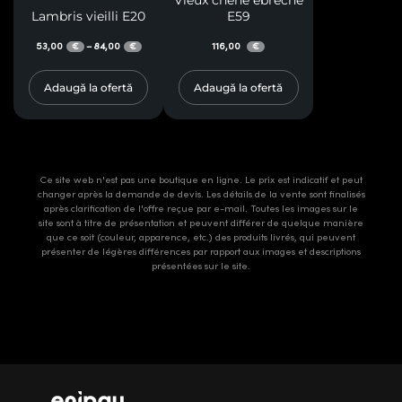
Lambris vieilli E20
E59
53,00
84,00
116,00
–
€
€
€
Adaugă la ofertă
Adaugă la ofertă
Ce site web n'est pas une boutique en ligne. Le prix est indicatif et peut
changer après la demande de devis. Les détails de la vente sont finalisés
après clarification de l'offre reçue par e-mail. Toutes les images sur le
site sont à titre de présentation et peuvent différer de quelque manière
que ce soit (couleur, apparence, etc.) des produits livrés, qui peuvent
présenter de légères différences par rapport aux images et descriptions
présentées sur le site.