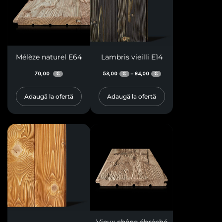
Mélèze naturel E64
Lambris vieilli E14
70,00
53,00
84,00
–
€
€
€
Adaugă la ofertă
Adaugă la ofertă
Vieux chêne ébréché