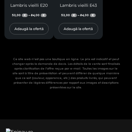
Lambris vieilli E20
Lambris vieilli E43
53,00
84,00
53,00
84,00
–
–
€
€
€
€
Adaugă la ofertă
Adaugă la ofertă
Ce site web n'est pas une boutique en ligne. Le prix est indicatif et peut
changer après la demande de devis. Les détails de la vente sont finalisés
après clarification de l'offre reçue par e-mail. Toutes les images sur le
site sont à titre de présentation et peuvent différer de quelque manière
que ce soit (couleur, apparence, etc.) des produits livrés, qui peuvent
présenter de légères différences par rapport aux images et descriptions
présentées sur le site.