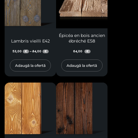
Épicéa en bois ancien
Lambris vieilli E42
ébréché E58
53,00
84,00
64,00
–
€
€
€
Adaugă la ofertă
Adaugă la ofertă