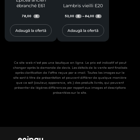
ébranché E61
Lambris vieilli E20
78,00
53,00
84,00
–
€
€
€
Adaugă la ofertă
Adaugă la ofertă
Ce site web n'est pas une boutique en ligne. Le prix est indicatif et peut
changer après la demande de devis. Les détails de la vente sont finalisés
après clarification de l'offre reçue par e-mail. Toutes les images sur le
site sont à titre de présentation et peuvent différer de quelque manière
que ce soit (couleur, apparence, etc.) des produits livrés, qui peuvent
présenter de légères différences par rapport aux images et descriptions
présentées sur le site.