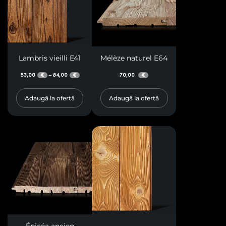
Lambris vieilli E41
Mélèze naturel E64
53,00
84,00
70,00
–
€
€
€
Adaugă la ofertă
Adaugă la ofertă
Épicéa ancien