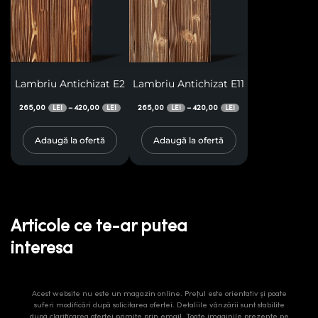
Lambriu Antichizat E2
Lambriu Antichizat E11
265,00
420,00
265,00
420,00
–
–
LEI
LEI
LEI
LEI
Adaugă la ofertă
Adaugă la ofertă
Articole ce te-ar putea
interesa
Acest website nu este un magazin online. Prețul este orientativ și poate
suferi modificări după solicitarea ofertei. Detaliile vânzării sunt stabilite
după clarificarea ofertei primite prin email. Toate imaginile prezente pe