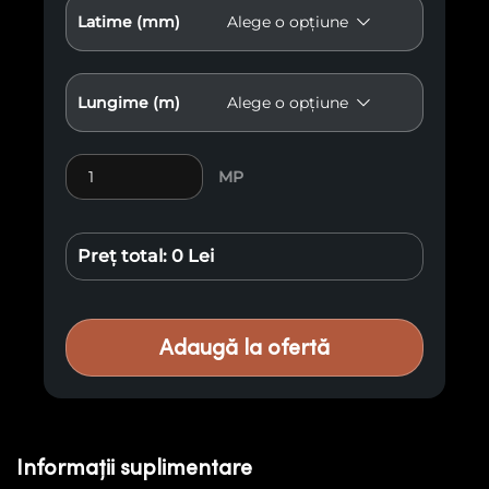
Latime (mm)
Lungime (m)
Cantitate Lambriu Antichizat E24
MP
Preț total:
0 Lei
Adaugă la ofertă
Informații suplimentare