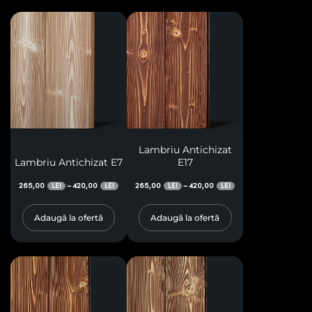
Lambriu Antichizat
Lambriu Antichizat E7
E17
265,00
420,00
265,00
420,00
–
–
LEI
LEI
LEI
LEI
Adaugă la ofertă
Adaugă la ofertă