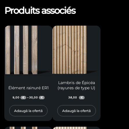
Produits associés
Lambris de Épicéa
Élément rainuré ER1
(rayures de type U)
9,00
30,00
38,00
–
€
€
€
Adaugă la ofertă
Adaugă la ofertă