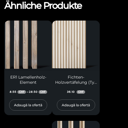
Ähnliche Produkte
ER1 Lamellenholz-
Fichten-
Element
Holzvertäfelung (Typ
V Züge)
8.55
28.50
36.10
–
CHF
CHF
CHF
Adaugă la ofertă
Adaugă la ofertă