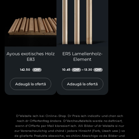
Ayous exotisches Holz
ER5 Lamellenholz-
E83
Element
142.50
10.45
13.30
–
CHF
CHF
CHF
Adaugă la ofertă
Adaugă la ofertă
D'Website isch kei Online-Shop. Dr Preis isch indicativ und chan sich
nach dr Offertanfrag ändere. D’Verchaufsdetails werde no definiert,
wenn d’Offerte per Mail klaresiert isch. Alli Bilder uf dr Website si nur
zur Veranschaulichig und chönd i jedere Hinsicht (Farb, Usseh usw.) vo
de glieferte Produkte abweiche, wo chliini Abwichige vo de Bilder und