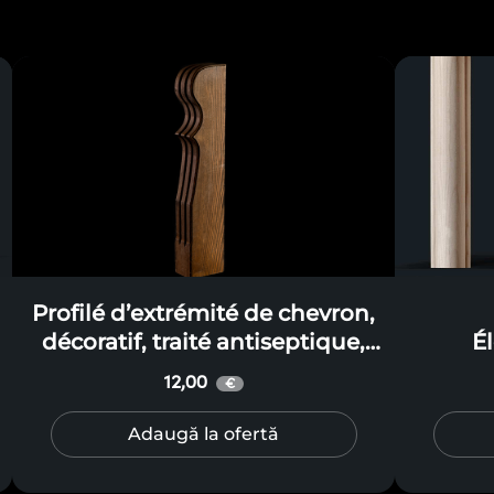
Profilé d’extrémité de chevron,
décoratif, traité antiseptique,
É
pour terrasses et gloriettes
12,00
€
Adaugă la ofertă