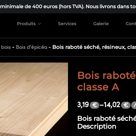
nimale de 400 euros (hors TVA). Nous livrons dans tou
Produits
Services
Galerie
Cont
-
-
Bois raboté séché, résineux, cla
 bois
Bois d'épicéa
Bois raboté
classe A
3,19
–
14,02
€
€
Bois raboté séché,
Description