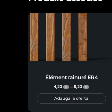
Élément rainuré ER4
4,20
9,20
–
€
€
Adaugă la ofertă