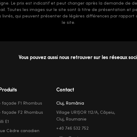
gne. Le prix est indicatif et peut changer après la demande de devi
-mail. Toutes les images sur le site sont à titre de présentation et
ts livrés, qui peuvent présenter de légères différences par rappor
le site.
Vous pouvez aussi nous retrouver sur les réseaux soc
Produits
Contact
e façade F1 Rhombus
Cluj, România
e façade F2 Rhombus
Village URIȘOR 112/A, Cășeiu,
Cluj, Roumanie
li E1
+40 746 532 752
que Cèdre canadien