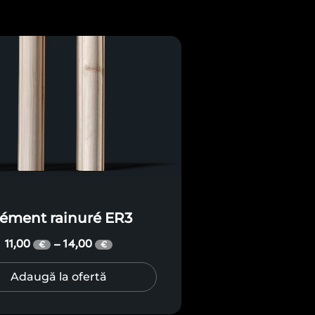
lément rainuré ER3
11,00
14,00
–
€
€
Adaugă la ofertă