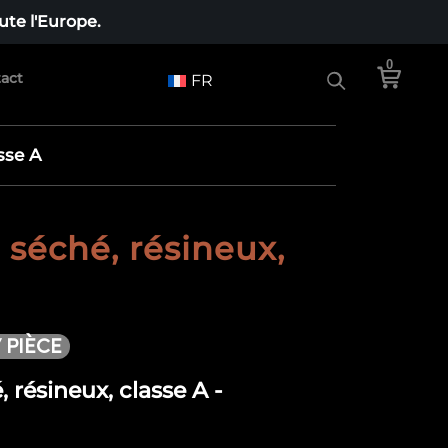
te l'Europe.
0
act
FR
sse A
 séché, résineux,
/ PIÈCE
 résineux, classe A -