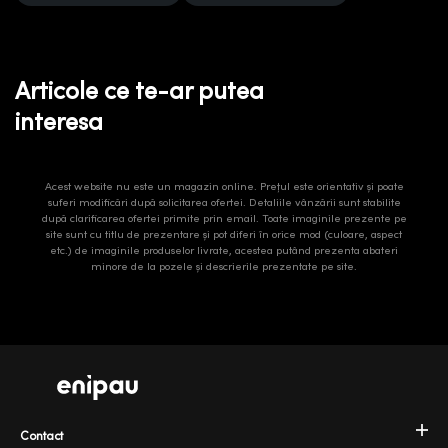
Articole ce te-ar putea
interesa
Acest website nu este un magazin online. Prețul este orientativ și poate
suferi modificări după solicitarea ofertei. Detaliile vânzării sunt stabilite
după clarificarea ofertei primite prin email. Toate imaginile prezente pe
site sunt cu titlu de prezentare și pot diferi în orice mod (culoare, aspect
etc.) de imaginile produselor livrate, acestea putând prezenta abateri
minore de la pozele și descrierile prezentate pe site.
Contact