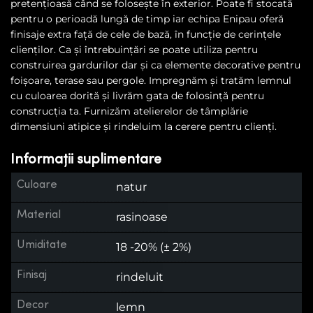
pretențioasă când se folosește în exterior. Poate fi stocată
pentru o perioadă lungă de timp iar echipa Enipau oferă
finisaje extra față de cele de bază, în funcție de cerințele
clienților. Ca și întrebuințări se poate utiliza pentru
construirea gardurilor dar și ca elemente decorative pentru
foișoare, terase sau pergole. Impregnăm și tratăm lemnul
cu culoarea dorită și livrăm gata de folosință pentru
construcția ta. Furnizăm atelierelor de tâmplărie
dimensiuni atipice și rindeluim la cerere pentru clienți.
Informații suplimentare
Culoare
natur
Material
rasinoase
Umiditate
18 -20% (± 2%)
Finisaj
rindeluit
Decor
lemn