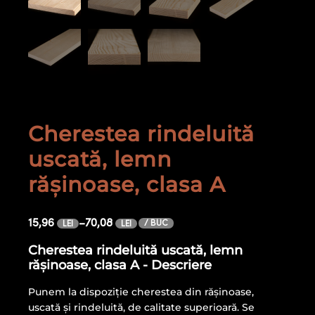
Cherestea rindeluită
uscată, lemn
rășinoase, clasa A
15,96
–
70,08
/ BUC
LEI
LEI
Cherestea rindeluită uscată, lemn
rășinoase, clasa A - Descriere
Punem la dispoziție cherestea din rășinoase,
uscată și rindeluită, de calitate superioară. Se