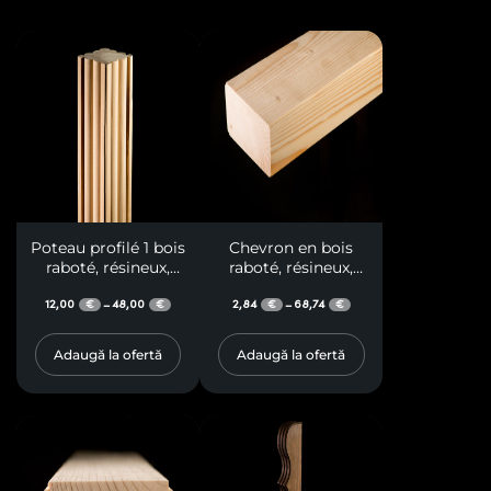
Poteau profilé 1 bois
Chevron en bois
raboté, résineux,
raboté, résineux,
classe A, avec faces
classe A
latérales en deux
12,00
48,00
2,84
68,74
–
–
€
€
€
€
courbes profilées,
pour terrasses,
Adaugă la ofertă
Adaugă la ofertă
pergolas, gloriettes,
auvents