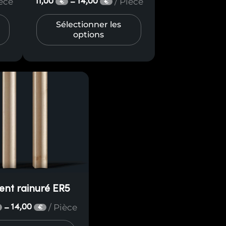
ièce
/ Pièce
11,00
14,00
–
€
€
Sélectionner les
options
ent rainuré ER5
/ Pièce
14,00
–
€