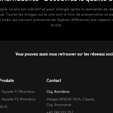
gne. Le prix est indicatif et peut changer après la demande de devi
-mail. Toutes les images sur le site sont à titre de présentation et
ts livrés, qui peuvent présenter de légères différences par rappor
le site.
Vous pouvez aussi nous retrouver sur les réseaux soc
Produits
Contact
e façade F1 Rhombus
Cluj, România
e façade F2 Rhombus
Village URIȘOR 112/A, Cășeiu,
Cluj, Roumanie
li E1
+40 746 532 752