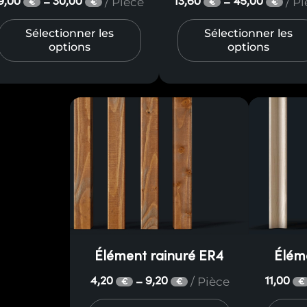
/ Pièce
/ P
9,00
30,00
13,60
45,00
–
–
€
€
€
€
Sélectionner les
Sélectionner les
options
options
Élément rainuré ER4
Élém
/ Pièce
4,20
9,20
11,00
–
€
€
€